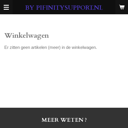
Ga
BY PIFINITYSUPPORT.NL
direct
naar
de
hoofdinhoud
Winkelwagen
Er zitten geen artikelen (meer) in de winkelwagen.
MEER WETEN ?