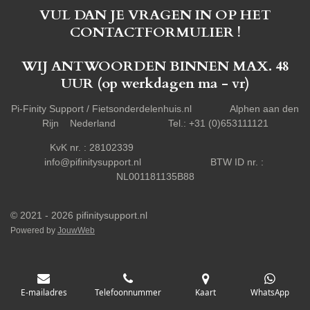
VUL DAN JE VRAGEN IN OP HET
CONTACTFORMULIER !
WIJ ANTWOORDEN BINNEN MAX. 48
UUR (op werkdagen ma - vr)
Pi-Finity Support / Fietsonderdelenhuis.nl Alphen aan den
Rijn Nederland Tel.: +31 (0)653111121
KvK nr. : 28102339
info@pifinitysupport.nl BTW ID nr. :
NL001181135B88
© 2021 - 2026 pifinitysupport.nl
Powered by
JouwWeb
E-mailadres
Telefoonnummer
Kaart
WhatsApp