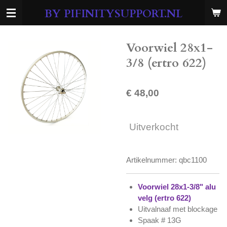
Ga
BY PIFINITYSUPPORT.NL
direct
naar
de
Voorwiel 28x1-
hoofdinhoud
3/8 (ertro 622)
€ 48,00
Uitverkocht
Artikelnummer:
qbc1100
Voorwiel 28x1-3/8" alu
velg (ertro 622)
Uitvalnaaf met blockage
Spaak # 13G