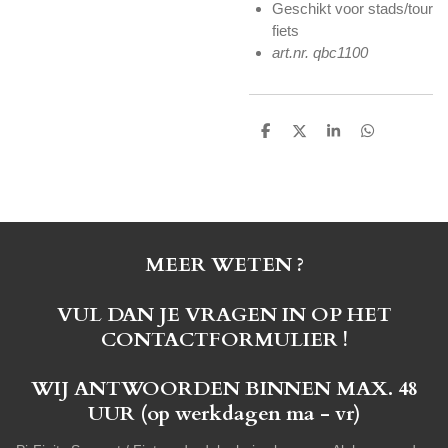
Geschikt voor stads/tour
fiets
art.nr. qbc1100
D
D
S
D
e
e
h
e
l
e
a
l
e
l
r
e
n
e
n
MEER WETEN ?
VUL DAN JE VRAGEN IN OP HET
CONTACTFORMULIER !
WIJ ANTWOORDEN BINNEN MAX. 48
UUR (op werkdagen ma - vr)