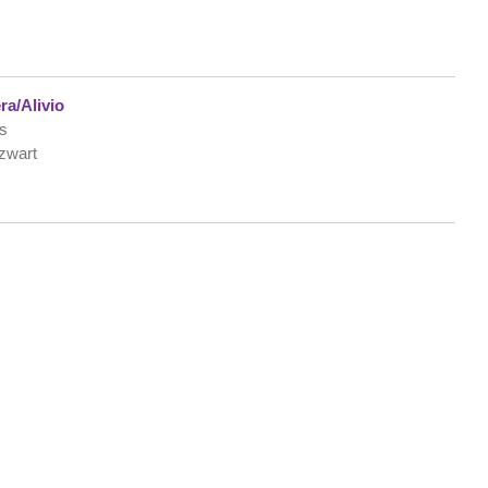
a/Alivio
ds
 zwart