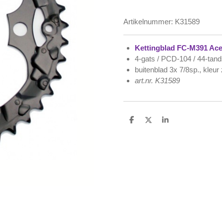
Artikelnummer:
K31589
Kettingblad FC-M391 Acer
4-gats / PCD-104 / 44-tan
buitenblad 3x 7/8sp., kleur
art.nr. K31589
D
D
S
e
e
h
l
e
a
e
l
r
n
e