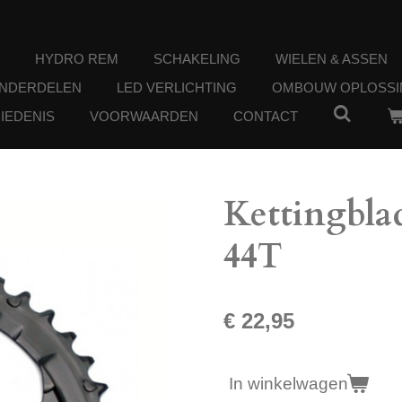
HYDRO REM
SCHAKELING
WIELEN & ASSEN
ONDERDELEN
LED VERLICHTING
OMBOUW OPLOSSI
IEDENIS
VOORWAARDEN
CONTACT
Kettingbla
44T
€ 22,95
In winkelwagen