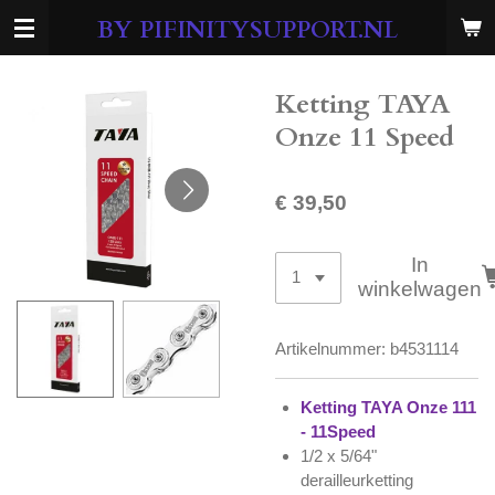
Ga
BY PIFINITYSUPPORT.NL
direct
naar
de
Ketting TAYA
hoofdinhoud
Onze 11 Speed
€ 39,50
In
winkelwagen
Artikelnummer:
b4531114
Ketting TAYA Onze 111
- 11Speed
1/2 x 5/64"
derailleurketting