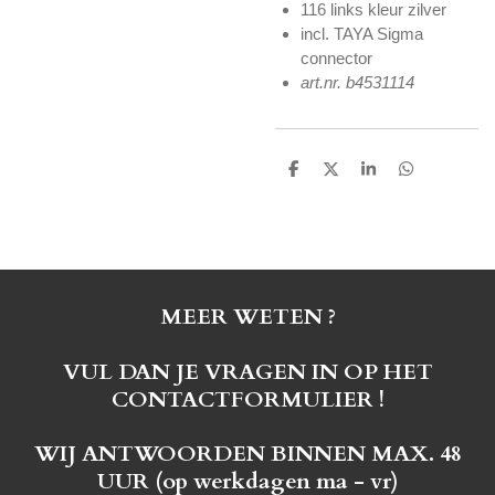
116 links kleur zilver
incl. TAYA Sigma
connector
art.nr. b4531114
D
D
S
D
e
e
h
e
l
e
a
l
e
l
r
e
n
e
n
MEER WETEN ?
VUL DAN JE VRAGEN IN OP HET
CONTACTFORMULIER !
WIJ ANTWOORDEN BINNEN MAX. 48
UUR (op werkdagen ma - vr)