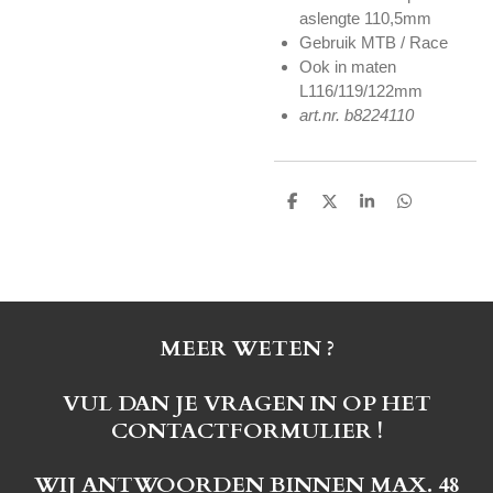
aslengte 110,5mm
Gebruik MTB / Race
Ook in maten
L116/119/122mm
art.nr. b8224110
D
D
S
D
e
e
h
e
l
e
a
l
e
l
r
e
n
e
n
MEER WETEN ?
VUL DAN JE VRAGEN IN OP HET
CONTACTFORMULIER !
WIJ ANTWOORDEN BINNEN MAX. 48