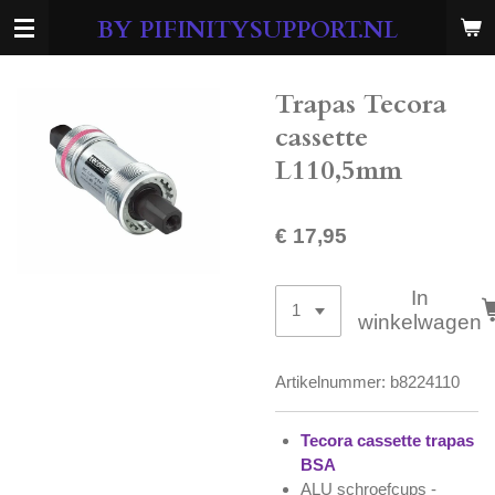
Ga
BY PIFINITYSUPPORT.NL
direct
naar
de
Trapas Tecora
hoofdinhoud
cassette
L110,5mm
€ 17,95
In
winkelwagen
Artikelnummer:
b8224110
Tecora cassette trapas
BSA
ALU schroefcups -