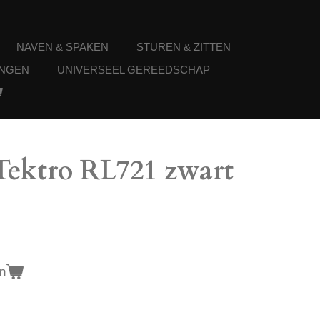
NAVEN & SPAKEN
STUREN & ZITTEN
NGEN
UNIVERSEEL GEREEDSCHAP
ektro RL721 zwart
n