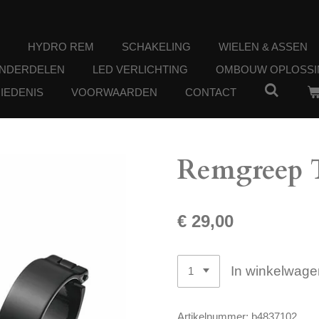
HYDRO REM
SCHAKELING
WIELEN & ASSEN
ONDERDELEN
LED VERLICHTING
OMBOUW OPLOSSI
IEDENIS
VOORWAARDEN
CONTACT
Remgreep T
€ 29,00
In winkelwage
Artikelnummer:
b4837102