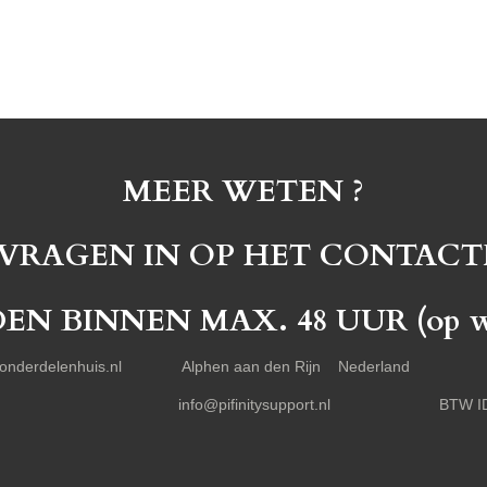
MEER WETEN ?
 VRAGEN IN OP HET CONTACT
 BINNEN MAX. 48 UUR (op wer
 Fietsonderdelenhuis.nl Alphen aan den Rijn Nederland Te
2339 info@pifinitysupport.nl BTW ID nr. :