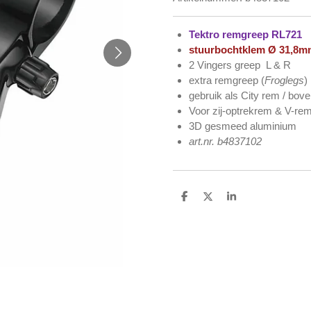
Tektro remgreep RL721
stuurbochtklem Ø 31,8m
2 Vingers greep L & R
extra remgreep (
Froglegs
)
gebruik als City rem / bov
Voor zij-optrekrem & V-re
3D gesmeed aluminium
art.nr. b4837102
D
D
S
e
e
h
l
e
a
e
l
r
n
e