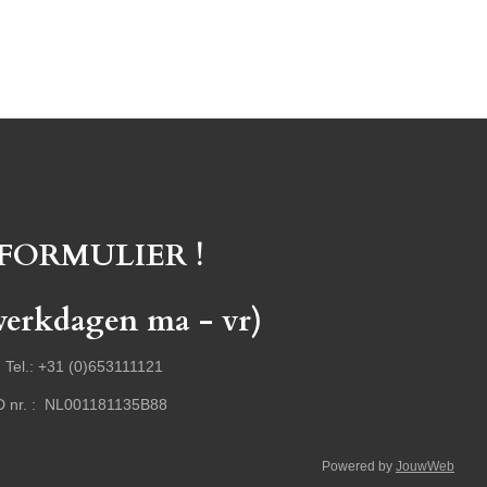
FORMULIER !
kdagen ma - vr)
l.: +31 (0)653111121
 NL001181135B88
Powered by
JouwWeb