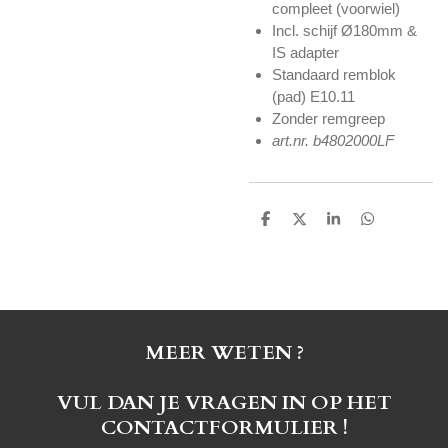
compleet (voorwiel)
Incl. schijf Ø180mm &
IS adapter
Standaard remblok
(pad) E10.11
Zonder remgreep
art.nr. b4802000LF
D
D
S
D
e
e
h
e
l
e
a
l
e
l
r
e
n
e
n
MEER WETEN ?
VUL DAN JE VRAGEN IN OP HET
CONTACTFORMULIER !