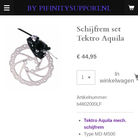
Ga
BY PIFINITYSUPPORT.NL
direct
naar
de
Schijfrem set
hoofdinhoud
Tektro Aquila
€ 44,95
In
winkelwagen
Artikelnummer:
b4802000LF
Tektro Aquila mech.
schijfrem
Type MD-M500