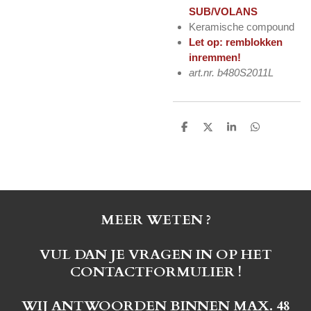
SUB/VOLANS
Keramische compound
Let op: remblokken
inremmen!
art.nr. b480S2011L
D
D
S
D
e
e
h
e
l
e
a
l
e
l
r
e
n
e
n
MEER WETEN ?
VUL DAN JE VRAGEN IN OP HET
CONTACTFORMULIER !
WIJ ANTWOORDEN BINNEN MAX. 48