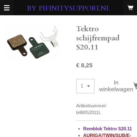
Ga
BY PIFINITYSUPPORT.NL
direct
naar
de
Tektro
hoofdinhoud
schijfrempad
S20.11
€ 8,25
In
winkelwagen
Artikelnummer:
b480S2011L
Remblok Tektro S20.11
AURIGA/TWIN/SUB/E-