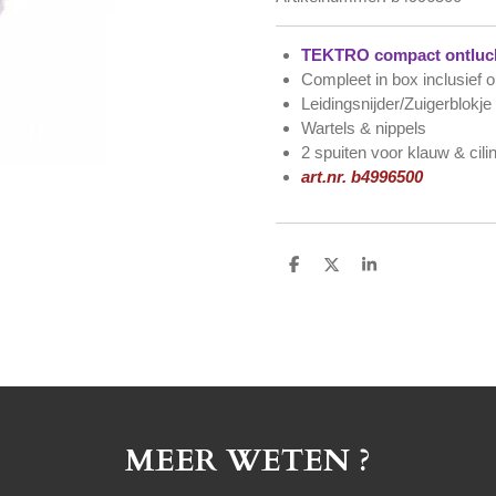
TEKTRO compact ontluch
Compleet in box inclusief 
Leidingsnijder/Zuigerblokje
Wartels & nippels
2 spuiten voor klauw & cili
art.nr. b4996500
D
D
S
e
e
h
l
e
a
e
l
r
n
e
MEER WETEN ?