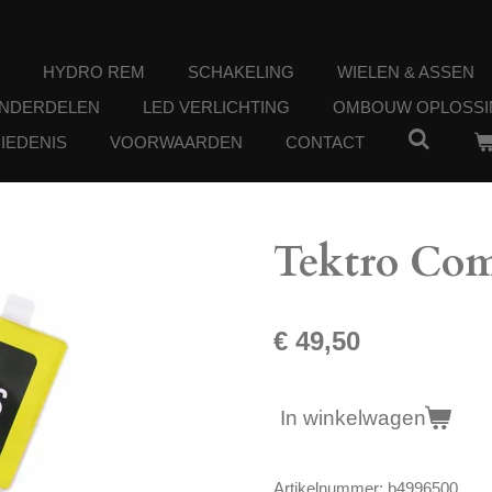
HYDRO REM
SCHAKELING
WIELEN & ASSEN
ONDERDELEN
LED VERLICHTING
OMBOUW OPLOSSI
IEDENIS
VOORWAARDEN
CONTACT
Tektro Com
€ 49,50
In winkelwagen
Artikelnummer:
b4996500