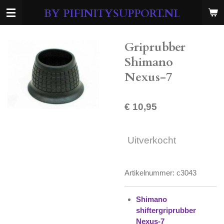
Ga
BY PIFINITYSUPPORT.NL
direct
naar
de
Griprubber
hoofdinhoud
Shimano
Nexus-7
€ 10,95
Uitverkocht
Artikelnummer:
c3043
Shimano
shiftergriprubber
Nexus-7