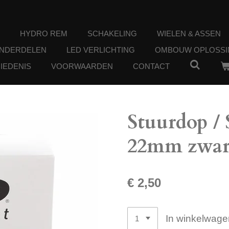
HYDRO REM
SCHAKELING
WIELEN & ASSEN
ONDERDELEN
LED VERLICHTING
OMBOUW OPLOSSI
IEDENIS
VOORWAARDEN
CONTACT
Stuurdop /
22mm zwar
€ 2,50
In winkelwage