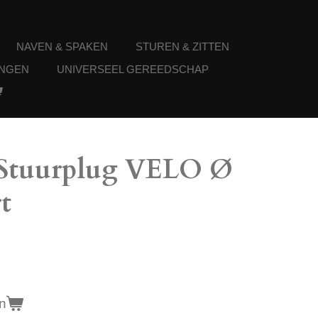
NAVEN & SPAKEN
STUREN & ZITTEN
NGEN
UNIVERSEEL GEREEDSCHAP
 Stuurplug VELO Ø
t
n