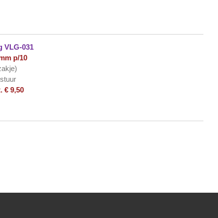
ug VLG-031
2mm p/10
zakje)
 stuur
. € 9,50