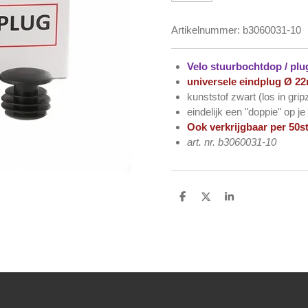
Artikelnummer:
b3060031-10
Velo stuurbochtdop / pl
universele eindplug Ø 2
kunststof zwart (los in grip
eindelijk een "doppie" op je
Ook verkrijgbaar per 50st
art. nr. b3060031-10
D
D
S
e
e
h
l
e
a
e
l
r
n
e