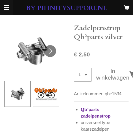
Ga
BY PIFINITYSUPPORT.NL
direct
naar
de
Zadelpenstrop
hoofdinhoud
Qb²parts zilver
€ 2,50
In
winkelwagen
Artikelnummer:
qbc1534
Qb²parts
zadelpenstrop
universeel type
kaarszadelpen