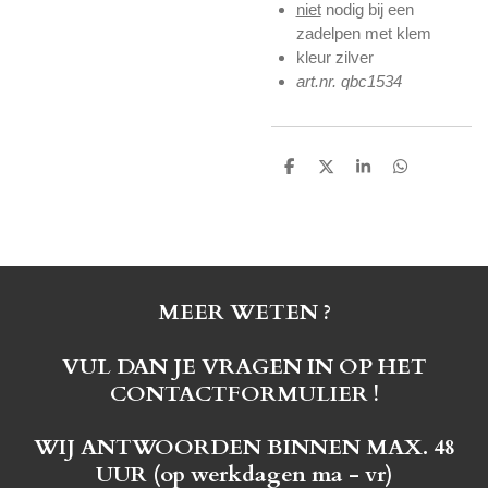
niet
nodig bij een
zadelpen met klem
kleur zilver
art.nr. qbc1534
D
D
S
D
e
e
h
e
l
e
a
l
e
l
r
e
n
e
n
MEER WETEN ?
VUL DAN JE VRAGEN IN OP HET
CONTACTFORMULIER !
WIJ ANTWOORDEN BINNEN MAX. 48
UUR (op werkdagen ma - vr)