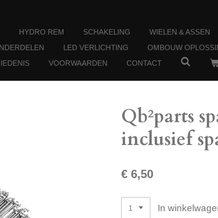
HYDRO REM
SCHAKELING
WIELEN & ASSEN
ONDERDELEN
LED VERLICHTING
OMBOUW OPLOSSI
IEDENIS
VOORWAARDEN
CONTACT
Qb²parts sp
inclusief s
€ 6,50
In winkelwage