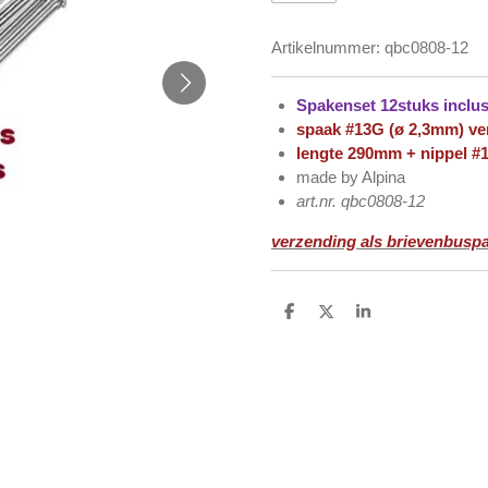
Artikelnummer:
qbc0808-12
Spakenset 12stuks inclus
spaak #13G (ø 2,3mm) ve
lengte 290mm + nippel #
made by Alpina
art.nr. qbc0808-12
verzending als brievenbuspa
D
D
S
e
e
h
l
e
a
e
l
r
n
e