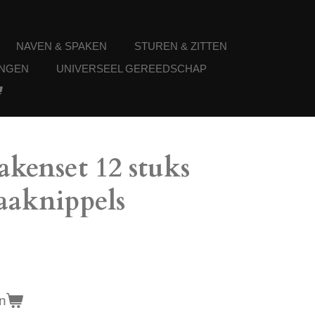
NAVEN & SPAKEN
STUREN & ZITTEN
NGEN
UNIVERSEEL GEREEDSCHAP
akenset 12 stuks
paaknippels
n