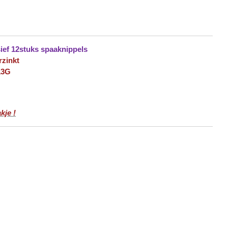
ief 12stuks spaaknippels
rzinkt
13G
kje !