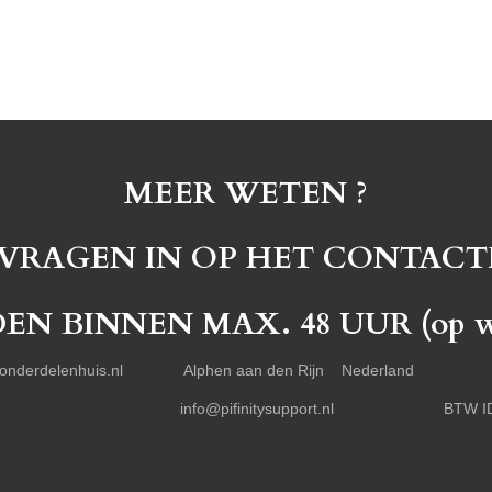
MEER WETEN ?
 VRAGEN IN OP HET CONTACT
 BINNEN MAX. 48 UUR (op wer
 Fietsonderdelenhuis.nl Alphen aan den Rijn Nederland Te
2339 info@pifinitysupport.nl BTW ID nr. :