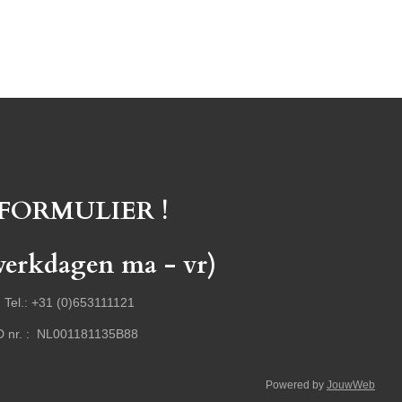
FORMULIER !
kdagen ma - vr)
l.: +31 (0)653111121
 NL001181135B88
Powered by
JouwWeb