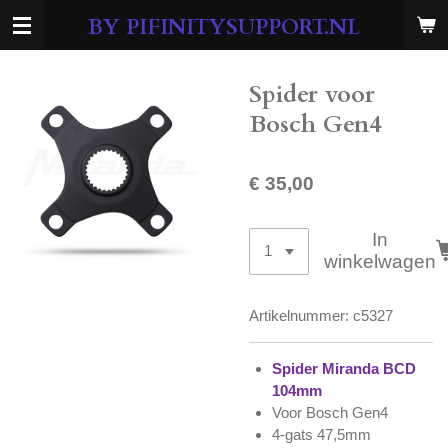
Ga
BY PIFINITYSUPPORT.NL
direct
naar
de
Spider voor
hoofdinhoud
Bosch Gen4
€ 35,00
In
winkelwagen
Artikelnummer:
c5327
Spider Miranda BCD
104mm
Voor Bosch Gen4
4-gats 47,5mm