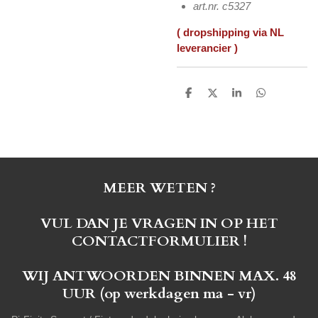
art.nr. c5327
( dropshipping via NL
leverancier )
D
D
S
D
e
e
h
e
l
e
a
l
e
l
r
e
n
e
n
MEER WETEN ?
VUL DAN JE VRAGEN IN OP HET
CONTACTFORMULIER !
WIJ ANTWOORDEN BINNEN MAX. 48
UUR (op werkdagen ma - vr)