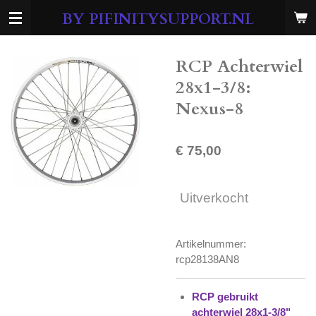
Ga
BY PIFINITYSUPPORT.NL
direct
naar
de
RCP Achterwiel
hoofdinhoud
28x1-3/8:
Nexus-8
€ 75,00
Uitverkocht
Artikelnummer:
rcp28138AN8
RCP gebruikt
achterwiel 28x1-3/8"