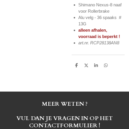
Shimano Nexus-8 naaf
voor Rollerbrake
Alu velg - 36 spaaks #
13G
alleen afhalen,
voorraad is beperkt !
art.nr. RCP28138AN8
D
D
S
D
e
e
h
e
l
e
a
l
e
l
r
e
n
e
n
MEER WETEN ?
VUL DAN JE VRAGEN IN OP HET
CONTACTFORMULIER !